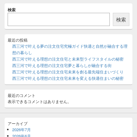
メ
検索
イ
ン
検索
サ
イ
ド
バ
最近の投稿
ー
西三河で叶える夢の注文住宅究極ガイド快適と自然が融合する理
ウ
想の暮らし
ィ
西三河で叶える理想の注文住宅と未来型ライフスタイルの秘密
ジ
西三河で叶える理想の注文住宅夢と暮らしが融合する街
ェ
ッ
西三河で叶える理想の注文住宅未来を創る最先端住まいづくり
ト
西三河で叶える理想の注文住宅未来を変える快適住まいの秘密
エ
リ
ア
最近のコメント
表示できるコメントはありません。
アーカイブ
2026年7月
2026年6月