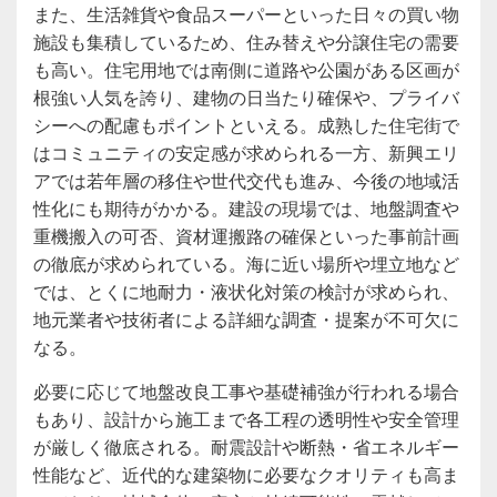
また、生活雑貨や食品スーパーといった日々の買い物
施設も集積しているため、住み替えや分譲住宅の需要
も高い。住宅用地では南側に道路や公園がある区画が
根強い人気を誇り、建物の日当たり確保や、プライバ
シーへの配慮もポイントといえる。成熟した住宅街で
はコミュニティの安定感が求められる一方、新興エリ
アでは若年層の移住や世代交代も進み、今後の地域活
性化にも期待がかかる。建設の現場では、地盤調査や
重機搬入の可否、資材運搬路の確保といった事前計画
の徹底が求められている。海に近い場所や埋立地など
では、とくに地耐力・液状化対策の検討が求められ、
地元業者や技術者による詳細な調査・提案が不可欠に
なる。
必要に応じて地盤改良工事や基礎補強が行われる場合
もあり、設計から施工まで各工程の透明性や安全管理
が厳しく徹底される。耐震設計や断熱・省エネルギー
性能など、近代的な建築物に必要なクオリティも高ま