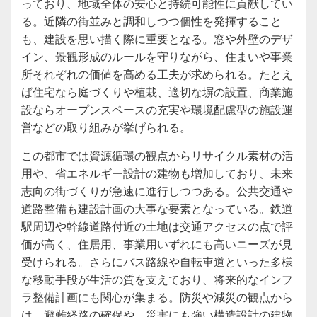
っており、地域全体の安心と持続可能性に貢献してい
る。近隣の街並みと調和しつつ個性を発揮すること
も、建設を思い描く際に重要となる。窓や外壁のデザ
イン、景観形成のルールを守りながら、住まいや事業
所それぞれの価値を高める工夫が求められる。たとえ
ば住宅なら庭づくりや植栽、適切な塀の設置、商業施
設ならオープンスペースの充実や環境配慮型の施設運
営などの取り組みが挙げられる。
この都市では資源循環の観点からリサイクル素材の活
用や、省エネルギー設計の建物も増加しており、未来
志向の街づくりが急速に進行しつつある。公共交通や
道路整備も建設計画の大事な要素となっている。鉄道
駅周辺や幹線道路付近の土地は交通アクセスの点で評
価が高く、住居用、事業用いずれにも高いニーズが見
受けられる。さらにバス路線や自転車道といった多様
な移動手段が生活の質を支えており、将来的なインフ
ラ整備計画にも関心が集まる。防災や減災の観点から
は、避難経路の確保や、災害にも強い構造設計の建物