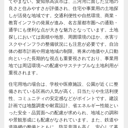
てやまない。愛知県高浜市は、三河湾に面した立地の
良さと住みやすさが評価され、住宅や事業用の土地探
しが活発な地域です。交通利便性や自然環境、商業・
教育インフラの発展が進み、名古屋都市圏への通勤・
通学にも便利な点が大きな魅力となっています。土地
探しにおいては面積や地形、周囲環境のほか、水害リ
スクやインフラの整備状況にも注意が必要です。自治
体の都市計画や用途地域の制限、将来の地価や人口動
向といった長期的な視点も重要視されており、事業用
地では周辺環境への配慮やサステナブルな土地利用が
重視されます。
住宅用地の場合は、学校や医療施設、公園が近くに整
備されている区画の人気が高く、日当たりや生活利便
性、コミュニティの安定感などがポイントです。建設
計画では地盤調査や耐震設計、省エネルギー性能とい
った安全・品質面への配慮が求められ、地域との調和
や景観形成にも配慮がなされています。また、鉄道や
道路網の整備とともに、防災意識も高く、安心して暮