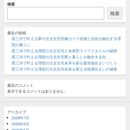
メ
検索
イ
ン
検索
サ
イ
ド
バ
最近の投稿
ー
西三河で叶える夢の注文住宅究極ガイド快適と自然が融合する理
ウ
想の暮らし
ィ
西三河で叶える理想の注文住宅と未来型ライフスタイルの秘密
ジ
西三河で叶える理想の注文住宅夢と暮らしが融合する街
ェ
ッ
西三河で叶える理想の注文住宅未来を創る最先端住まいづくり
ト
西三河で叶える理想の注文住宅未来を変える快適住まいの秘密
エ
リ
ア
最近のコメント
表示できるコメントはありません。
アーカイブ
2026年7月
2026年6月
2026年5月