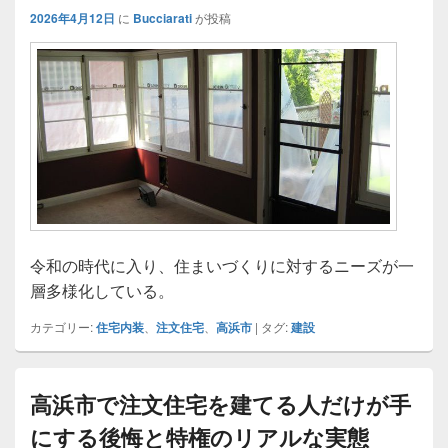
2026年4月12日
に
Bucciarati
が投稿
令和の時代に入り、住まいづくりに対するニーズが一
層多様化している。
カテゴリー:
住宅内装
、
注文住宅
、
高浜市
|
タグ:
建設
高浜市で注文住宅を建てる人だけが手
にする後悔と特権のリアルな実態