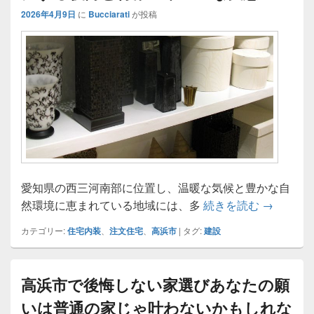
2026年4月9日
に
Bucciarati
が投稿
愛知県の西三河南部に位置し、温暖な気候と豊かな自
高浜市で
然環境に恵まれている地域には、多
続きを読む
→
カテゴリー:
住宅内装
、
注文住宅
、
高浜市
|
タグ:
建設
高浜市で後悔しない家選びあなたの願
いは普通の家じゃ叶わないかもしれな