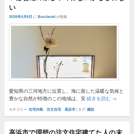
い
2026年4月6日
に
Bucciarati
が投稿
愛知県の三河地方に位置し、海に面した温暖な気候と
高浜市で
豊かな自然が特徴のこの地域は、安
続きを読む
→
カテゴリー:
住宅内装
、
注文住宅
、
高浜市
|
タグ:
建設
高浜市で理想の注文住宅建てた人の末