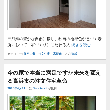
三河湾の豊かな自然に接し、独自の地域色が息づく場
高浜市で
所において、家づくりにこだわる人
続きを読む
→
カテゴリー:
住宅内装
、
注文住宅
、
高浜市
|
タグ:
建設
今の家で本当に満足ですか未来を変え
る高浜市の注文住宅革命
2026年4月21日
に
Bucciarati
が投稿