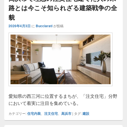
路とは今こそ知られざる建築戦争の全
貌
2026年4月3日
に
Bucciarati
が投稿
愛知県の西三河に位置するまちが、「注文住宅」分野
において着実に注目を集めている。
カテゴリー:
住宅内装
、
注文住宅
、
高浜市
|
タグ:
建設