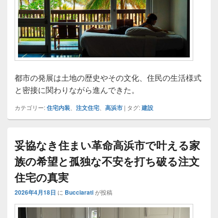
都市の発展は土地の歴史やその文化、住民の生活様式
と密接に関わりながら進んできた。
カテゴリー:
住宅内装
、
注文住宅
、
高浜市
|
タグ:
建設
妥協なき住まい革命高浜市で叶える家
族の希望と孤独な不安を打ち破る注文
住宅の真実
2026年4月18日
に
Bucciarati
が投稿