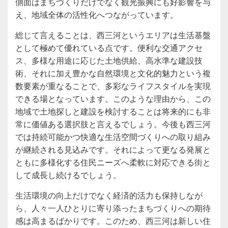
側面はまちづくりだけでなく観光振興にも好影響を与
え、地域全体の活性化へつながっています。
総じて言えることは、西三河というエリアは生活基盤
として極めて優れている点です。便利な交通アクセ
ス、多様な用途に応じた土地供給、高水準な建設技
術、それに加え豊かな自然環境と文化的魅力という複
数要素が重なることで、多彩なライフスタイルを実現
できる場となっています。このような理由から、この
地域で土地探しと建設を検討することは将来的にも非
常に価値ある選択肢と言えるでしょう。今後も西三河
では持続可能かつ快適な生活空間づくりへの取り組み
が継続される見込みです。それによって更なる発展と
ともに多様化する住民ニーズへ柔軟に対応できる街と
して成長し続けるでしょう。
生活環境の向上だけでなく経済的活力も保持しなが
ら、人々一人ひとりに寄り添ったまちづくりへの期待
感は高まるばかりです。このため、西三河は新しい住