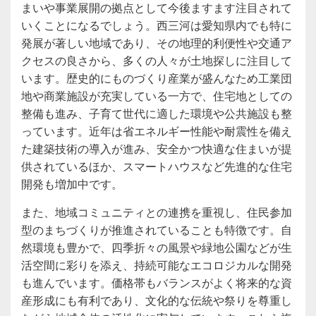
まいや事業展開の拠点として今後ますます注目されて
いくことになるでしょう。西三河は愛知県内でも特に
発展が著しい地域であり、その地理的利便性や交通ア
クセスの良さから、多くの人々が土地探しに注目して
います。歴史的にものづくり産業が盛んなため工業団
地や商業施設が充実している一方で、住宅地としての
整備も進み、子育て世代に適した環境や公共施設も整
っています。近年は省エネルギー性能や耐震性を備え
た建築技術の導入が進み、安全かつ快適な住まいが提
供されているほか、スマートハウスなど先進的な住宅
開発も増加中です。
また、地域コミュニティとの連携を重視し、住民参加
型のまちづくりが推進されていることも特徴です。自
然環境も豊かで、四季折々の風景や緑地公園などが生
活空間に彩りを添え、持続可能なエコロジカルな開発
も進んでいます。価格帯もバランスがよく将来的な資
産形成にも有利であり、文化的な伝統や祭りを尊重し