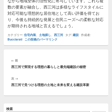
ながら地域全体の活性化に寄与しています。これら複
数の要素が融合し、西三河は多様なライフスタイルに
対応可能な理想的な居住地として高い評価を得てお
り、今後も持続的な発展と住民ニーズへの柔軟な対応
が期待される地域と言えるでしょう。
カテゴリー:
住宅内装
、
土地探し
、
西三河
タグ:
建設
作成者:
Bucciarati
この投稿のパーマリンク
投
稿
前
←
前
ナ
西三河で実現する理想の暮らしと最先端建設の秘密
の
ビ
投
ゲ
次
次
→
稿:
ー
西三河で見つける理想の土地と未来を変える建設革新
の
シ
投
ョ
稿:
ン
メ
検索
イ