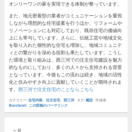
オンリーワンの家を実現できる体制が整っています。
また、地元密着型の業者がコミュニケーションを重視
しながら理想的な住宅提案を行うほか、リフォームや
リノベーションにも対応しており、既存住宅の価値向
上にも寄与しています。さらに、伝統工芸や地域文化
を取り入れた個性的な住宅も増加し、地域コミュニテ
ィとの繋がりを深める役割も果たしています。こうし
た環境と取り組みは、西三河での注文住宅建設を魅力
的なものにしており、多くの人々から支持される背景
となっています。今後もこの流れは続き、地域の活性
化と住みやすさ向上に貢献していくことが期待されま
す。
西三河で注文住宅のことならこちら
カテゴリー:
住宅内装
、
注文住宅
、
西三河
タグ:
建設
作成者:
Bucciarati
この投稿のパーマリンク
投
稿
前
←
前