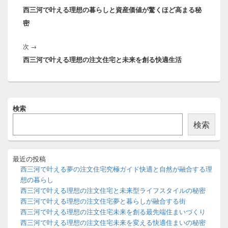
ナ
西三河で叶える理想の暮らしと資産価値が驚くほど高まる秘
の
ビ
密
投
ゲ
稿:
ー
次
次
→
シ
西三河で叶える理想の注文住宅と未来を創る快適生活
の
ョ
投
ン
稿:
メ
検索
イ
ン
検索
サ
イ
ド
バ
最近の投稿
ー
西三河で叶える夢の注文住宅究極ガイド快適と自然が融合する理
ウ
想の暮らし
ィ
西三河で叶える理想の注文住宅と未来型ライフスタイルの秘密
ジ
西三河で叶える理想の注文住宅夢と暮らしが融合する街
ェ
ッ
西三河で叶える理想の注文住宅未来を創る最先端住まいづくり
ト
西三河で叶える理想の注文住宅未来を変える快適住まいの秘密