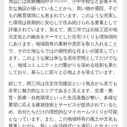
周辺には医療機関やスーパー、小中学校など必要不可
欠な施設が揃っていることから、買い物や通院、子ど
もの教育環境にも恵まれています。このような充実し
た環境は長期的に安心して住み続けられる要素として
評価されています。加えて、西三河では伝統工芸や地
元文化との融合をテーマとした住宅づくりも増加傾向
にあります。地域固有の素材や意匠を取り入れること
で、その土地ならではの個性的な住まいが誕生してい
ます。このような家は単なる居住空間としてだけでな
く、地域コミュニティとの繋がりを深める役割も果た
しており、暮らしに彩りと心地よさを添えています。
総じて、西三河は注文住宅建設という視点から見ても
非常に魅力的なエリアであると言えます。交通・教
育・医療・自然環境といった生活基盤が整い、多様な
要望に応える建築技術とサービスが提供されているた
め、自分たちだけの理想的なマイホームづくりが可能
となっています。また、この地域特有の風土や文化も
尊重しながら、新しい生活様式にも適応した住まいづ