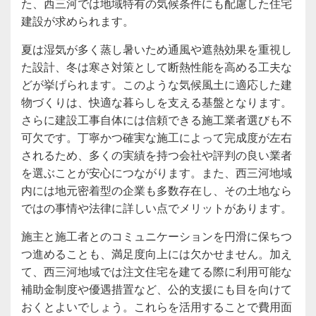
た、西三河では地域特有の気候条件にも配慮した住宅
建設が求められます。
夏は湿気が多く蒸し暑いため通風や遮熱効果を重視し
た設計、冬は寒さ対策として断熱性能を高める工夫な
どが挙げられます。このような気候風土に適応した建
物づくりは、快適な暮らしを支える基盤となります。
さらに建設工事自体には信頼できる施工業者選びも不
可欠です。丁寧かつ確実な施工によって完成度が左右
されるため、多くの実績を持つ会社や評判の良い業者
を選ぶことが安心につながります。また、西三河地域
内には地元密着型の企業も多数存在し、その土地なら
ではの事情や法律に詳しい点でメリットがあります。
施主と施工者とのコミュニケーションを円滑に保ちつ
つ進めることも、満足度向上には欠かせません。加え
て、西三河地域では注文住宅を建てる際に利用可能な
補助金制度や優遇措置など、公的支援にも目を向けて
おくとよいでしょう。これらを活用することで費用面