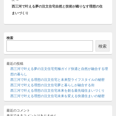
稿:
ー
西三河で叶える夢の注文住宅自然と技術が織りなす理想の住
の
シ
まいづくり
投
ョ
稿:
ン
メ
検索
イ
ン
検索
サ
イ
ド
バ
最近の投稿
ー
西三河で叶える夢の注文住宅究極ガイド快適と自然が融合する理
ウ
想の暮らし
ィ
西三河で叶える理想の注文住宅と未来型ライフスタイルの秘密
ジ
西三河で叶える理想の注文住宅夢と暮らしが融合する街
ェ
ッ
西三河で叶える理想の注文住宅未来を創る最先端住まいづくり
ト
西三河で叶える理想の注文住宅未来を変える快適住まいの秘密
エ
リ
ア
最近のコメント
表示できるコメントはありません。