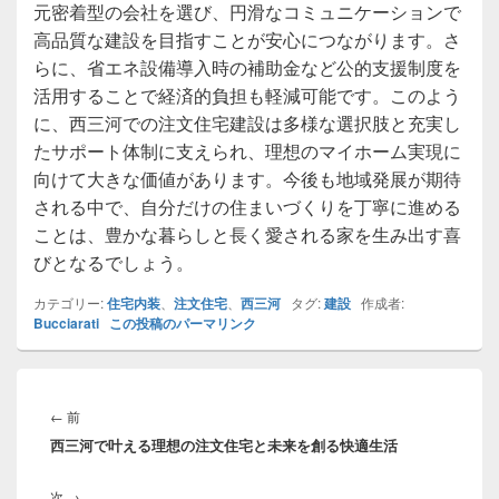
元密着型の会社を選び、円滑なコミュニケーションで
高品質な建設を目指すことが安心につながります。さ
らに、省エネ設備導入時の補助金など公的支援制度を
活用することで経済的負担も軽減可能です。このよう
に、西三河での注文住宅建設は多様な選択肢と充実し
たサポート体制に支えられ、理想のマイホーム実現に
向けて大きな価値があります。今後も地域発展が期待
される中で、自分だけの住まいづくりを丁寧に進める
ことは、豊かな暮らしと長く愛される家を生み出す喜
びとなるでしょう。
カテゴリー:
住宅内装
、
注文住宅
、
西三河
タグ:
建設
作成者:
Bucciarati
この投稿のパーマリンク
投
稿
前
←
前
ナ
西三河で叶える理想の注文住宅と未来を創る快適生活
の
ビ
投
ゲ
次
次
→