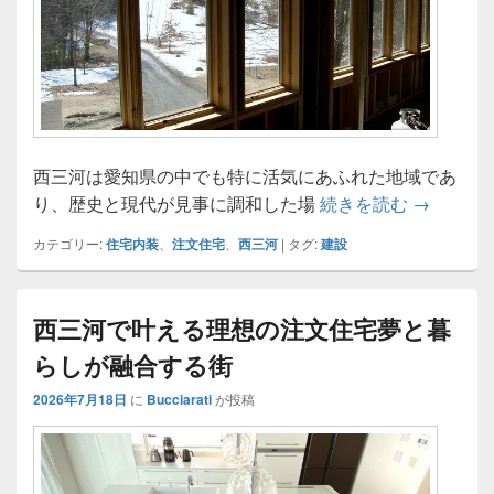
西三河は愛知県の中でも特に活気にあふれた地域であ
西三河で
り、歴史と現代が見事に調和した場
続きを読む
→
カテゴリー:
住宅内装
、
注文住宅
、
西三河
|
タグ:
建設
西三河で叶える理想の注文住宅夢と暮
らしが融合する街
2026年7月18日
に
Bucciarati
が投稿