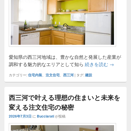
愛知県の西三河地域は、豊かな自然と発展した産業が
自然と都
調和する魅力的なエリアとして知ら
続きを読む
→
カテゴリー:
住宅内装
、
注文住宅
、
西三河
|
タグ:
建設
西三河で叶える理想の住まいと未来を
変える注文住宅の秘密
2026年7月3日
に
Bucciarati
が投稿