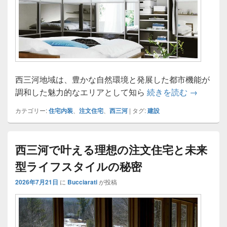
西三河地域は、豊かな自然環境と発展した都市機能が
西三河で
調和した魅力的なエリアとして知ら
続きを読む
→
カテゴリー:
住宅内装
、
注文住宅
、
西三河
|
タグ:
建設
西三河で叶える理想の注文住宅と未来
型ライフスタイルの秘密
2026年7月21日
に
Bucciarati
が投稿