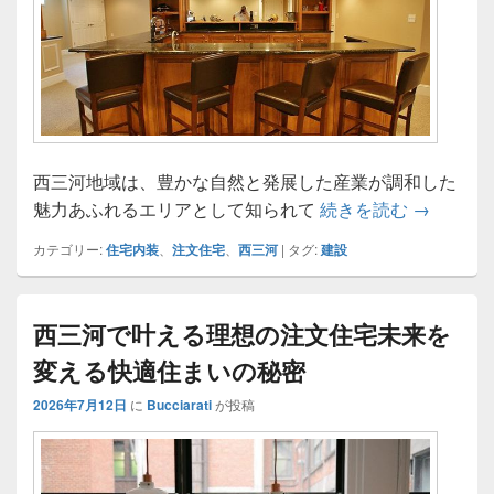
西三河地域は、豊かな自然と発展した産業が調和した
西三河で
魅力あふれるエリアとして知られて
続きを読む
→
カテゴリー:
住宅内装
、
注文住宅
、
西三河
|
タグ:
建設
西三河で叶える理想の注文住宅未来を
変える快適住まいの秘密
2026年7月12日
に
Bucciarati
が投稿