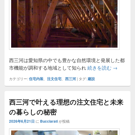
西三河は愛知県の中でも豊かな自然環境と発展した都
西三河で
市機能が調和する地域として知られ
続きを読む
→
カテゴリー:
住宅内装
、
注文住宅
、
西三河
|
タグ:
建設
西三河で叶える理想の注文住宅と未来
の暮らしの秘密
2026年6月21日
に
Bucciarati
が投稿