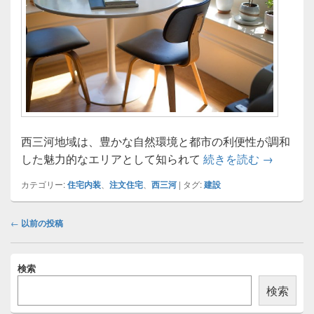
西三河地域は、豊かな自然環境と都市の利便性が調和
西三河で
した魅力的なエリアとして知られて
続きを読む
→
カテゴリー:
住宅内装
、
注文住宅
、
西三河
|
タグ:
建設
投
←
以前の投稿
稿
ナ
メ
ビ
検索
イ
ゲ
ン
検索
ー
サ
イ
シ