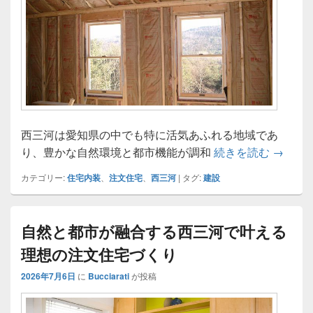
西三河は愛知県の中でも特に活気あふれる地域であ
西三河
り、豊かな自然環境と都市機能が調和
続きを読む
→
カテゴリー:
住宅内装
、
注文住宅
、
西三河
|
タグ:
建設
自然と都市が融合する西三河で叶える
理想の注文住宅づくり
2026年7月6日
に
Bucciarati
が投稿