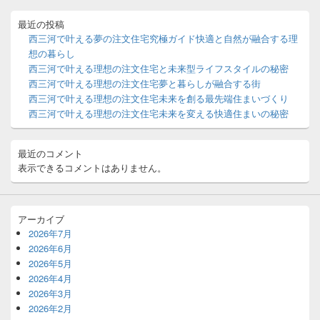
ド
ョ
バ
最近の投稿
ン
ー
西三河で叶える夢の注文住宅究極ガイド快適と自然が融合する理
ウ
想の暮らし
ィ
西三河で叶える理想の注文住宅と未来型ライフスタイルの秘密
ジ
西三河で叶える理想の注文住宅夢と暮らしが融合する街
ェ
ッ
西三河で叶える理想の注文住宅未来を創る最先端住まいづくり
ト
西三河で叶える理想の注文住宅未来を変える快適住まいの秘密
エ
リ
ア
最近のコメント
表示できるコメントはありません。
アーカイブ
2026年7月
2026年6月
2026年5月
2026年4月
2026年3月
2026年2月