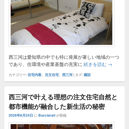
西三河は愛知県の中でも特に発展が著しい地域の一つ
西三河で
であり、住環境や産業基盤の充実に
続きを読む
→
カテゴリー:
住宅内装
、
注文住宅
、
西三河
|
タグ:
建設
西三河で叶える理想の注文住宅自然と
都市機能が融合した新生活の秘密
2026年6月24日
に
Bucciarati
が投稿