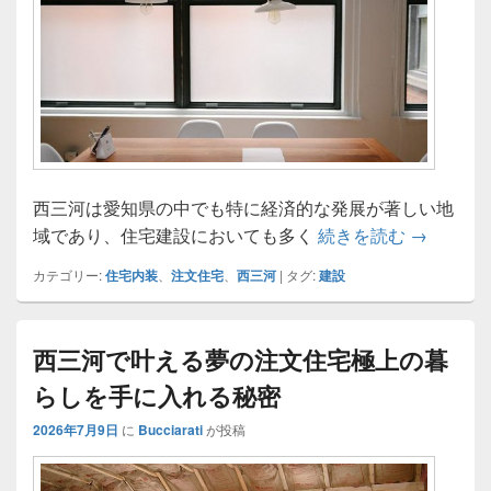
西三河は愛知県の中でも特に経済的な発展が著しい地
西三河で
域であり、住宅建設においても多く
続きを読む
→
カテゴリー:
住宅内装
、
注文住宅
、
西三河
|
タグ:
建設
西三河で叶える夢の注文住宅極上の暮
らしを手に入れる秘密
2026年7月9日
に
Bucciarati
が投稿