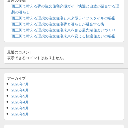
最近の投稿
ン
ー
西三河で叶える夢の注文住宅究極ガイド快適と自然が融合する理
ウ
想の暮らし
ィ
西三河で叶える理想の注文住宅と未来型ライフスタイルの秘密
ジ
西三河で叶える理想の注文住宅夢と暮らしが融合する街
ェ
ッ
西三河で叶える理想の注文住宅未来を創る最先端住まいづくり
ト
西三河で叶える理想の注文住宅未来を変える快適住まいの秘密
エ
リ
ア
最近のコメント
表示できるコメントはありません。
アーカイブ
2026年7月
2026年6月
2026年5月
2026年4月
2026年3月
2026年2月