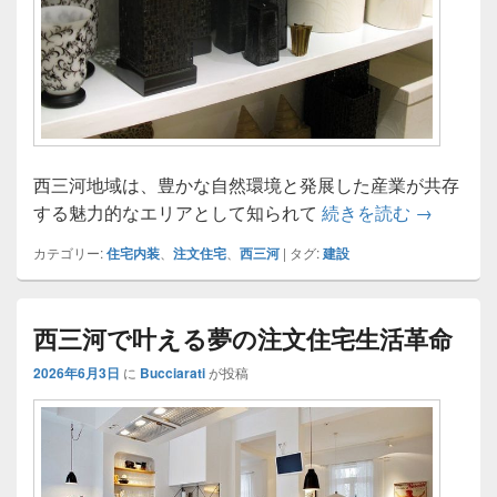
西三河地域は、豊かな自然環境と発展した産業が共存
西三河で
する魅力的なエリアとして知られて
続きを読む
→
カテゴリー:
住宅内装
、
注文住宅
、
西三河
|
タグ:
建設
西三河で叶える夢の注文住宅生活革命
2026年6月3日
に
Bucciarati
が投稿