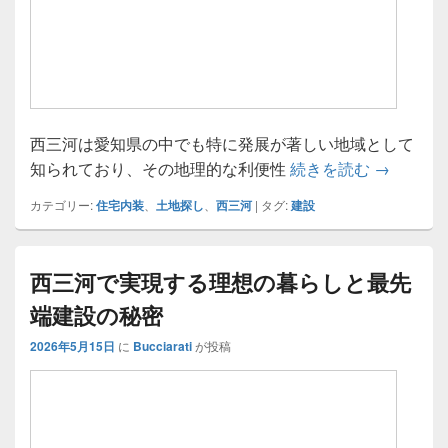
西三河は愛知県の中でも特に発展が著しい地域として
未来を拓
知られており、その地理的な利便性
続きを読む
→
カテゴリー:
住宅内装
、
土地探し
、
西三河
|
タグ:
建設
西三河で実現する理想の暮らしと最先
端建設の秘密
2026年5月15日
に
Bucciarati
が投稿