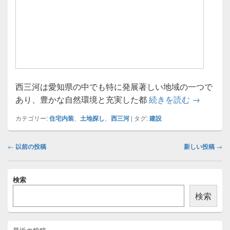
西三河は愛知県の中でも特に発展著しい地域の一つで
西三河で
あり、豊かな自然環境と充実した都
続きを読む
→
カテゴリー:
住宅内装
、
土地探し
、
西三河
|
タグ:
建設
投
←
以前の投稿
新しい投稿
→
稿
ナ
メ
ビ
検索
イ
ゲ
ン
検索
ー
サ
イ
シ
ド
ョ
バ