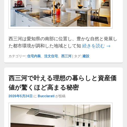
西三河は愛知県の南部に位置し、豊かな自然と発展し
西三河で
た都市環境が調和した地域として知
続きを読む
→
カテゴリー:
住宅内装
、
注文住宅
、
西三河
|
タグ:
建設
西三河で叶える理想の暮らしと資産価
値が驚くほど高まる秘密
2026年5月24日
に
Bucciarati
が投稿