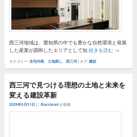
西三河地域は、愛知県の中でも豊かな自然環境と発展
西三河で
した産業が調和したエリアとして知
続きを読む
→
カテゴリー:
住宅内装
、
土地探し
、
西三河
|
タグ:
建設
西三河で見つける理想の土地と未来を
変える建設革新
2026年5月21日
に
Bucciarati
が投稿