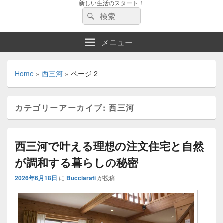
新しい生活のスタート！
検
検
索:
索
メニュー
Home
»
西三河
»
ページ 2
カテゴリーアーカイブ:
西三河
西三河で叶える理想の注文住宅と自然
が調和する暮らしの秘密
2026年6月18日
に
Bucciarati
が投稿