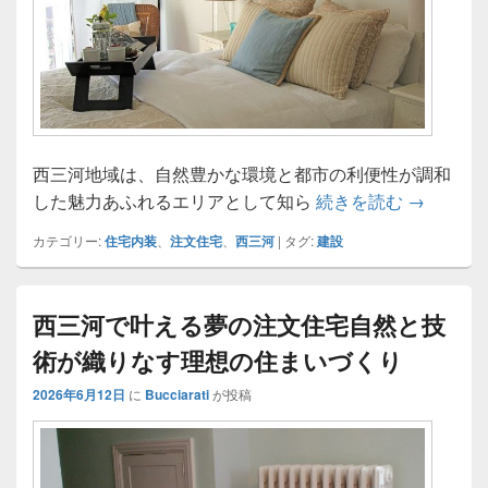
西三河地域は、自然豊かな環境と都市の利便性が調和
西三河で
した魅力あふれるエリアとして知ら
続きを読む
→
カテゴリー:
住宅内装
、
注文住宅
、
西三河
|
タグ:
建設
西三河で叶える夢の注文住宅自然と技
術が織りなす理想の住まいづくり
2026年6月12日
に
Bucciarati
が投稿