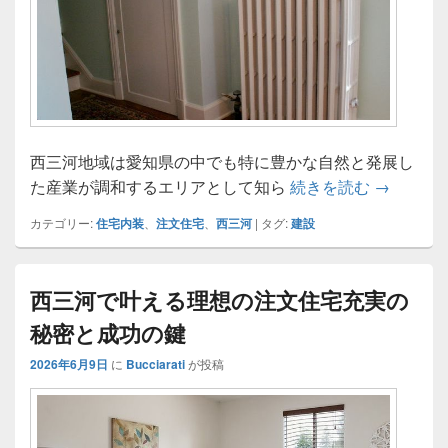
西三河地域は愛知県の中でも特に豊かな自然と発展し
西三河で
た産業が調和するエリアとして知ら
続きを読む
→
カテゴリー:
住宅内装
、
注文住宅
、
西三河
|
タグ:
建設
西三河で叶える理想の注文住宅充実の
秘密と成功の鍵
2026年6月9日
に
Bucciarati
が投稿