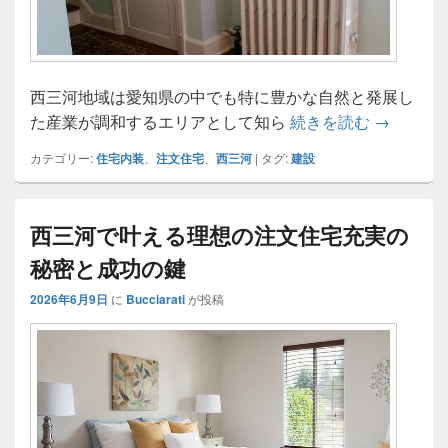
西三河地域は愛知県の中でも特に豊かな自然と発展し
西三河で
た産業が調和するエリアとして知ら
続きを読む
→
カテゴリー:
住宅内装
、
注文住宅
、
西三河
|
タグ:
建設
西三河で叶える理想の注文住宅充実の
秘密と成功の鍵
2026年6月9日
に
Bucciarati
が投稿