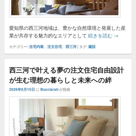
愛知県の西三河地域は、豊かな自然環境と発展した産
西三河で
業が共存する魅力的なエリアとして
続きを読む
→
カテゴリー:
住宅内装
、
注文住宅
、
西三河
|
タグ:
建設
西三河で叶える夢の注文住宅自由設計
が生む理想の暮らしと未来への絆
2026年6月15日
に
Bucciarati
が投稿