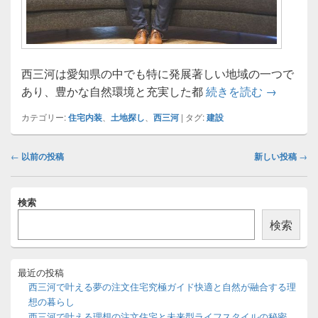
西三河は愛知県の中でも特に発展著しい地域の一つで
西三河で
あり、豊かな自然環境と充実した都
続きを読む
→
カテゴリー:
住宅内装
、
土地探し
、
西三河
|
タグ:
建設
投
←
以前の投稿
新しい投稿
→
稿
ナ
メ
ビ
検索
イ
ゲ
ン
検索
ー
サ
イ
シ
ド
ョ
バ
最近の投稿
ン
ー
西三河で叶える夢の注文住宅究極ガイド快適と自然が融合する理
ウ
想の暮らし
ィ
西三河で叶える理想の注文住宅と未来型ライフスタイルの秘密