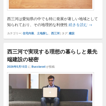
西三河は愛知県の中でも特に発展が著しい地域として
未来を拓
知られており、その地理的な利便性
続きを読む
→
カテゴリー:
住宅内装
、
土地探し
、
西三河
|
タグ:
建設
西三河で実現する理想の暮らしと最先
端建設の秘密
2026年5月15日
に
Bucciarati
が投稿