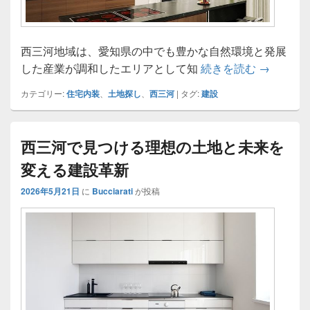
西三河地域は、愛知県の中でも豊かな自然環境と発展
西三河で
した産業が調和したエリアとして知
続きを読む
→
カテゴリー:
住宅内装
、
土地探し
、
西三河
|
タグ:
建設
西三河で見つける理想の土地と未来を
変える建設革新
2026年5月21日
に
Bucciarati
が投稿