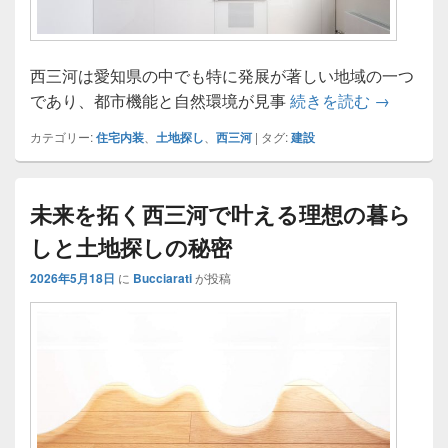
西三河は愛知県の中でも特に発展が著しい地域の一つ
西三河で
であり、都市機能と自然環境が見事
続きを読む
→
カテゴリー:
住宅内装
、
土地探し
、
西三河
|
タグ:
建設
未来を拓く西三河で叶える理想の暮ら
しと土地探しの秘密
2026年5月18日
に
Bucciarati
が投稿