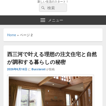
新しい生活のスタート！
検
検
索:
索
メニュー
Home
»
ページ 2
西三河で叶える理想の注文住宅と自然
が調和する暮らしの秘密
2026年6月18日
に
Bucciarati
が投稿