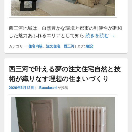
西三河地域は、自然豊かな環境と都市の利便性が調和
西三河で
した魅力あふれるエリアとして知ら
続きを読む
→
カテゴリー:
住宅内装
、
注文住宅
、
西三河
|
タグ:
建設
西三河で叶える夢の注文住宅自然と技
術が織りなす理想の住まいづくり
2026年6月12日
に
Bucciarati
が投稿