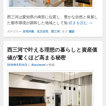
西三河は愛知県の南部に位置し、豊かな自然と発展し
西三河で
た都市環境が調和した地域として知
続きを読む
→
カテゴリー:
住宅内装
、
注文住宅
、
西三河
|
タグ:
建設
西三河で叶える理想の暮らしと資産価
値が驚くほど高まる秘密
2026年5月24日
に
Bucciarati
が投稿