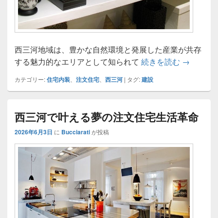
西三河地域は、豊かな自然環境と発展した産業が共存
西三河で
する魅力的なエリアとして知られて
続きを読む
→
カテゴリー:
住宅内装
、
注文住宅
、
西三河
|
タグ:
建設
西三河で叶える夢の注文住宅生活革命
2026年6月3日
に
Bucciarati
が投稿