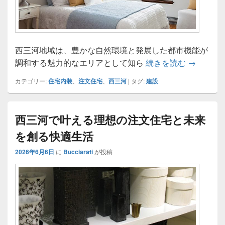
西三河地域は、豊かな自然環境と発展した都市機能が
西三河で
調和する魅力的なエリアとして知ら
続きを読む
→
カテゴリー:
住宅内装
、
注文住宅
、
西三河
|
タグ:
建設
西三河で叶える理想の注文住宅と未来
を創る快適生活
2026年6月6日
に
Bucciarati
が投稿